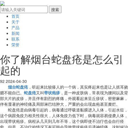
首页
关于
产品
新闻
联系
荣誉
你了解烟台蛇盘疮是怎么引
起的
92
2024-04-30
烟台蛇盘疮
，听起来比较瘆人的一个病，其实疼起来也是让人抓耳挠
腮不能自已。
蛇盘疮
又叫
带状疱疹
，是一种皮肤病，常表现为腰间以及背
部大片的皮疹，并且伴有剧烈的疼痛，外观看起来呈丘疹状，密密麻麻，
伴有显著的神经痛及局部淋巴结肿大，严重的会出现血疱甚至糜烂。
蛇盘疮是由病毒引起的，病毒通过呼吸道黏膜进入人体，引起水痘，
这个病跟免疫力相关性很大，人体免疫力低下时，病毒就容易侵袭人体，
出现带状疱疹。病程从几天到几年不等，这个病即使不治疗也会自行痊
愈，但是，不治疗的情况下有可能会导致带状疱疹后遗神经痛，这时候治