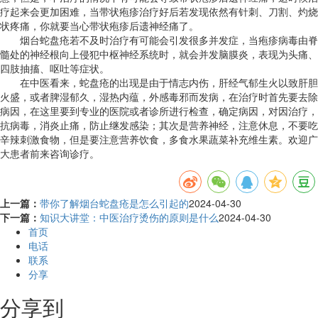
疗起来会更加困难，当带状疱疹治疗好后若发现依然有针刺、刀割、灼烧
状疼痛，你就要当心带状疱疹后遗神经痛了。
烟台蛇盘疮若不及时治疗有可能会引发很多并发症，当疱疹病毒由脊
髓处的神经根向上侵犯中枢神经系统时，就会并发脑膜炎，表现为头痛、
四肢抽搐、呕吐等症状。
在中医看来，蛇盘疮的出现是由于情志内伤，肝经气郁生火以致肝胆
火盛，或者脾湿郁久，湿热内蕴，外感毒邪而发病，在治疗时首先要去除
病因，在这里要到专业的医院或者诊所进行检查，确定病因，对因治疗，
抗病毒，消炎止痛，防止继发感染；其次是营养神经，注意休息，不要吃
辛辣刺激食物，但是要注意营养饮食，多食水果蔬菜补充维生素。欢迎广
大患者前来咨询诊疗。
上一篇：
带你了解烟台蛇盘疮是怎么引起的
2024-04-30
下一篇：
知识大讲堂：中医治疗烫伤的原则是什么
2024-04-30
首页
电话
联系
分享
分享到